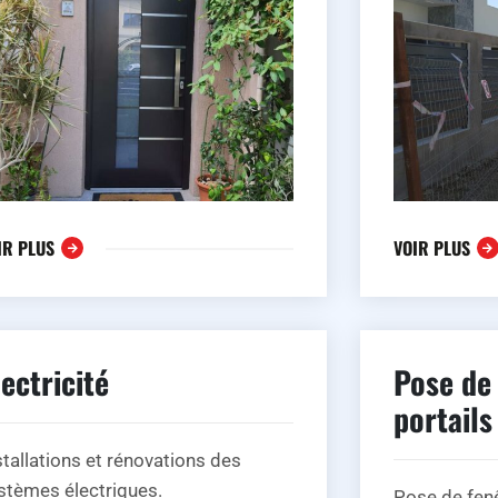
IR PLUS
VOIR PLUS
lectricité
Pose de 
portails
stallations et rénovations des
stèmes électriques.
Pose de fenê