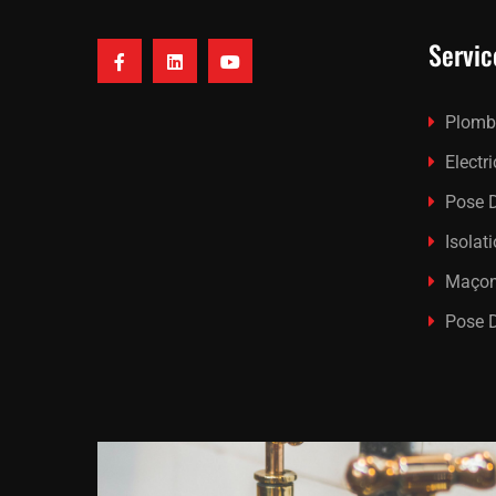
Servic
Plomb
Electri
Pose D
Isolat
Maçon
Pose 